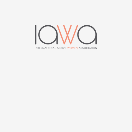
Nieuws
0
VORIG ARTIKEL
VOLGEND ARTIKEL
News 122 | Juni 2015
News 124 | December
2015
MIEKE DHOORE