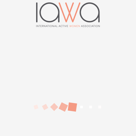
0
Non classé
11/10/2018
0
0
News 133 | Mars 2018
Cliquez sur le lien et lisez ou téléchargez le
rapport: News 133 | Mars 2018
0
Non classifié(e)
27/08/2018
0
0
News 128 | December 2016
Click on the link and read or download this
report: News 128 | December 2016
0
News
08/03/2017
0
0